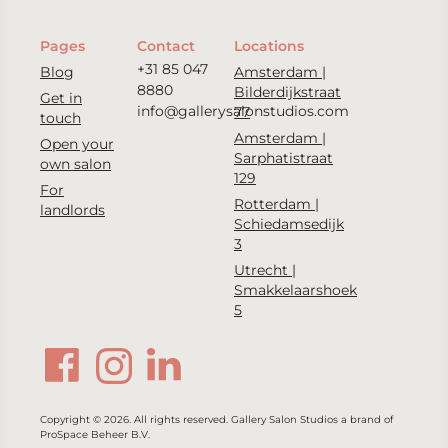
Pages
Contact
Locations
+31 85 047
Blog
Amsterdam |
8880
Bilderdijkstraat
Get in
info@gallerysalonstudios.com
77
touch
Amsterdam |
Open your
Sarphatistraat
own salon
129
For
Rotterdam |
landlords
Schiedamsedijk
3
Utrecht |
Smakkelaarshoek
5
Copyright © 2026. All rights reserved. Gallery Salon Studios a brand of
ProSpace Beheer B.V.